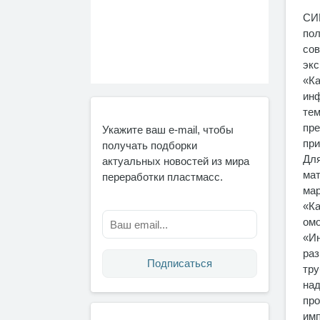
СИБ
пол
сов
экс
«Ка
инф
тем
пре
Укажите ваш e-mail, чтобы
при
получать подборки
Для
актуальных новостей из мира
мат
переработки пластмасс.
мар
«Ка
омо
«Ин
раз
Подписаться
тру
над
про
имп