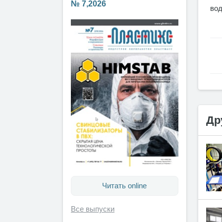
№ 7,2026
вод
Др
Читать online
Все выпуски