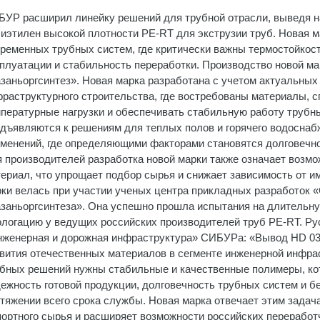
УР расширил линейку решений для трубной отрасли, выведя н
иэтилен высокой плотности PE-RT для экструзии труб. Новая м
ременных трубных систем, где критически важны термостойкос
плуатации и стабильность переработки. Производство новой ма
заньоргсинтез». Новая марка разработана с учетом актуальных
раструктурного строительства, где востребованы материалы,
пературные нагрузки и обеспечивать стабильную работу трубн
дъявляются к решениям для теплых полов и горячего водоснаб
менений, где определяющими факторами становятся долговечнос
 производителей разработка новой марки также означает возм
ериал, что упрощает подбор сырья и снижает зависимость от и
ки велась при участии ученых центра прикладных разработок
заньоргсинтеза». Она успешно прошла испытания на длительну
логацию у ведущих российских производителей труб PE-RT. Ру
женерная и дорожная инфраструктура» СИБУРа: «Вывод HD 03
вития отечественных материалов в сегменте инженерной инфра
бных решений нужны стабильные и качественные полимеры, ко
ежность готовой продукции, долговечность трубных систем и б
тяжении всего срока службы. Новая марка отвечает этим задача
ортного сырья и расширяет возможности российских переработч