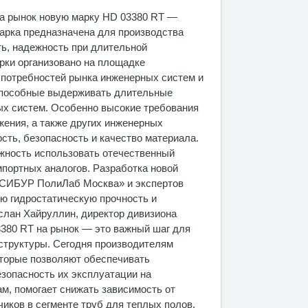
а рынок новую марку HD 03380 RT —
арка предназначена для производства
ть, надежность при длительной
рки организовано на площадке
 потребностей рынка инженерных систем и
 способные выдерживать длительные
ых систем. Особенно высокие требования
жения, а также других инженерных
ть, безопасность и качество материала.
ожность использовать отечественный
мпортных аналогов. Разработка новой
 «СИБУР ПолиЛаб Москва» и экспертов
ю гидростатическую прочность и
слан Хайруллин, директор дивизиона
380 RT на рынок — это важный шаг для
структуры. Сегодня производителям
торые позволяют обеспечивать
езопасность их эксплуатации на
м, помогает снижать зависимость от
иков в сегменте труб для теплых полов,