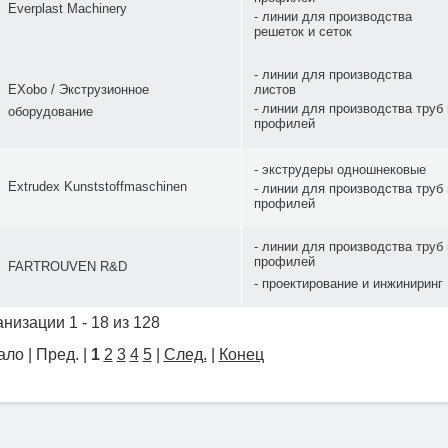
Everplast Machinery
линии для производства
решеток и сеток
линии для производства
EXobo / Экструзионное
листов
линии для производства труб 
оборудование
профилей
экструдеры одношнековые
Extrudex Kunststoffmaschinen
линии для производства труб 
профилей
линии для производства труб 
профилей
FARTROUVEN R&D
проектирование и инжиниринг
низации 1 - 18 из 128
ло | Пред. |
1
2
3
4
5
|
След.
|
Конец