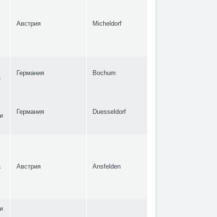
Австрия
Micheldorf
Германия
Bochum
е
Германия
Duesseldorf
и
а
Австрия
Ansfelden
и