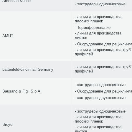
American Kuhne
экструдеры одношнековые
линии для производства
плоских пленок
Термоформование
линии для производства
AMUT
листов
Оборудование для рециклинг
линии для производства труб 
профилей
линии для производства труб 
battenfeld-cincinnati Germany
профилей
экструдеры одношнековые
Bausano & Figli S.p.A.
Оборудование для рециклинг
экструдеры двухшнековые
экструдеры одношнековые
линии для производства
плоских пленок
Breyer
линии для производства
листов