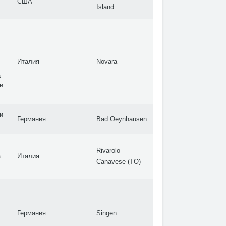
США
Island
Италия
Novara
а
и
и
Германия
Bad Oeynhausen
Rivarolo
а
Италия
Canavese (TO)
Германия
Singen