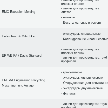
линии для производства
плоских пленок
линии для производства
EMO Extrusion Molding
листов
штампы
Восстановление и ремонт
экструдеры специальные
Entex Rust & Mitschke
Каландрование и вальцевани
линии для производства
плоских пленок
ER-WE-PA / Davis Standard
линии для производства труб 
профилей
грануляторы
экструдеры одношнековые
EREMA Engineering Recycling
Оборудование для рециклинг
Maschinen und Anlagen
экструдеры двухшнековые
фильтры
линии для производства труб 
профилей