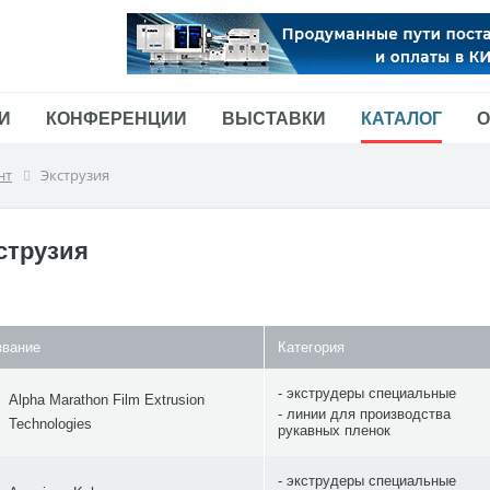
И
КОНФЕРЕНЦИИ
ВЫСТАВКИ
КАТАЛОГ
О
нт
Экструзия
струзия
звание
Категория
экструдеры специальные
Alpha Marathon Film Extrusion
линии для производства
Technologies
рукавных пленок
экструдеры специальные