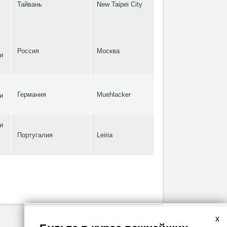
Тайвань
New Taipei City
Россия
Москва
и
Германия
Muehlacker
и
и
Португалия
Leiria
x