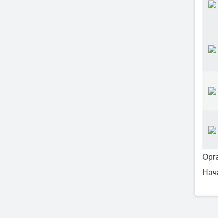
Орга
Нача