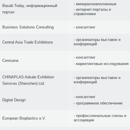
минералонаполненные
Basalt.Today, информационный
интернет-порталы и
портал
справочники
Business Solutions Consulting
консалтинг
организаторы выставок и
Central Asia Trade Exhibitions
конференций
консалтинг
Ceresana
маркетинговые исследования
CHINAPLAS Adsale Exhibition
организаторы выставок и
конференций
Services (Shenzhen) Ltd.
консалтинг
Digital Design
программное обеспечение
профессиональные союзы и
European Bioplastics e.V.
ассоциации