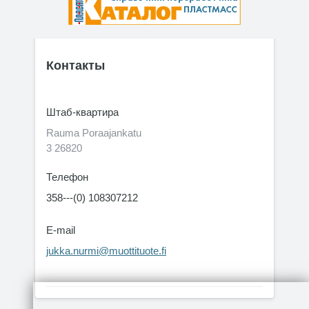
Контакты
Штаб-квартира
Rauma Poraajankatu
3 26820
Телефон
358---(0) 108307212
E-mail
jukka.nurmi@muottituote.fi