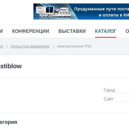
И
КОНФЕРЕНЦИИ
ВЫСТАВКИ
КАТАЛОГ
О
нт
Литье под давлением
электрические ТПА
stiblow
Город
Сайт
егория