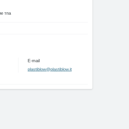
е тпа
E-mail
plastiblow@plastiblow.it