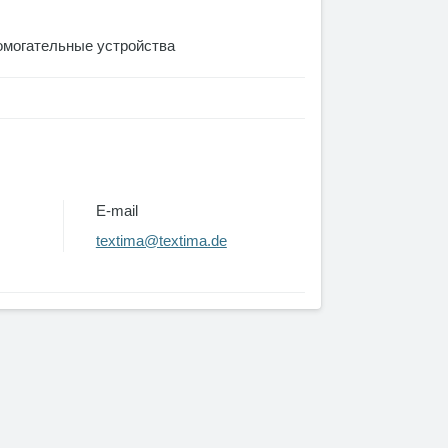
омогательные устройства
E-mail
textima@textima.de