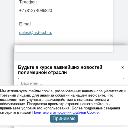
Телефон
+7 (812) 4096820
E-mail
sales@hst-spb.ru
Будьте в курсе важнейших новостей
x
полимерной отрасли
© 2026
Мы используем файлы cookie, разработанные нашими специалистами и
Правовая информация
третьими лицами, для анализа событий на нашем веб-сайте, что
позволяет нам улучшать взаимодействие с пользователями и
Политика
обслуживание. Продолжая просмотр страниц нашего сайта, вы
конфиденциальности
принимаете условия его использования. Более подробные сведения
Я даю согласие на обработку персональных данных
смотрите в нашей
Политике в отношении файлов Cookie
.
Принимаю
Подписаться