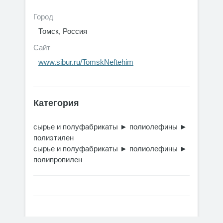
Город
Томск, Россия
Сайт
www.sibur.ru/TomskNeftehim
Категория
сырье и полуфабрикаты
►
полиолефины
►
полиэтилен
сырье и полуфабрикаты
►
полиолефины
►
полипропилен