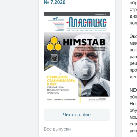
№ 7,2026
обр
стр
диз
по
Экс
мак
выс
рац
реш
про
ден
NEO
обл
Нов
обу
Читать online
мощ
сер
Все выпуски
ре