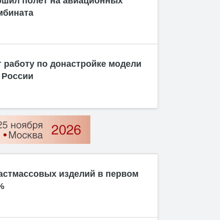
ршил полет на авиационных
мбината
 работу по донастройке модели
 России
астмассовых изделий в первом
%