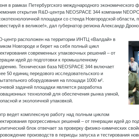
юня в рамках Петербургского международного экономического 
емония открытия R&D-центра NEOSPACE 344 компании NEOPOL
окотехнологичной площадки со стенда Новгородской области, 
вестируй в великое!», дал губернатор региона Александр Дроно
-центр расположен на территории ИНТЦ «Валдай» в
иком Новгороде и берет на себя полный цикл
ектирования современных упаковочных решений – от
ерации идей до подготовки к промышленному
дрению. Техническая база NEOSPACE 344 включает
ее 50 единиц передового исследовательского и
ытательного оборудования на площади 1000 м².
чевой задачей площадки является разработка
овационных технологий для обеспечения рынка умной,
опасной и экологичной упаковкой.
тр ведет комплексную работу над полным циклом
ектирования прогрессивных решений – от генерации идей до п
литический блок отвечает за проверку физико-химических свой
ровождение производств в периоды запуска и тестирования нов