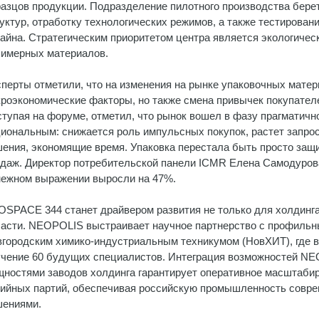
азцов продукции. Подразделение пилотного производства берет
уктур, отработку технологических режимов, а также тестировани
айна. Стратегическим приоритетом центра является экологичес
лимерных материалов.
перты отметили, что на изменения на рынке упаковочных матер
роэкономические факторы, но также смена привычек покупате
тупая на форуме, отметил, что рынок вошел в фазу прагматичн
иональным: снижается роль импульсных покупок, растет запрос
ения, экономящие время. Упаковка перестала быть просто защ
даж. Директор потребительской панели ICMR Елена Самодурова
ежном выражении выросли на 47%.
SPACE 344 станет драйвером развития не только для холдинга
асти. NEOPOLIS выстраивает научное партнерство с профильн
городским химико-индустриальным техникумом (НовХИТ), где в
чение 60 будущих специалистов. Интеграция возможностей N
ностями заводов холдинга гарантирует оперативное масштаби
ийных партий, обеспечивая российскую промышленность совр
шениями.