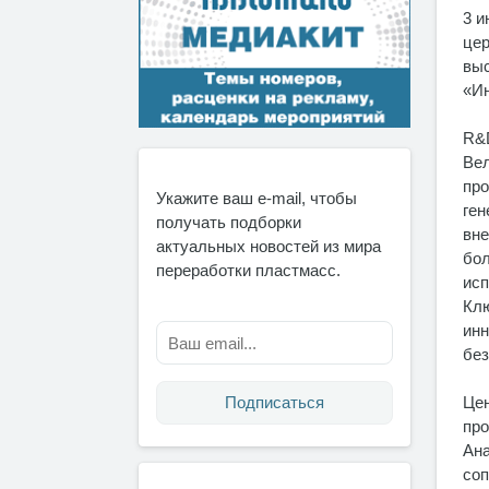
3 и
цер
выс
«Ин
R&D
Вел
про
Укажите ваш e-mail, чтобы
ген
получать подборки
вне
актуальных новостей из мира
бол
переработки пластмасс.
исп
Клю
инн
без
Цен
Подписаться
про
Ана
соп