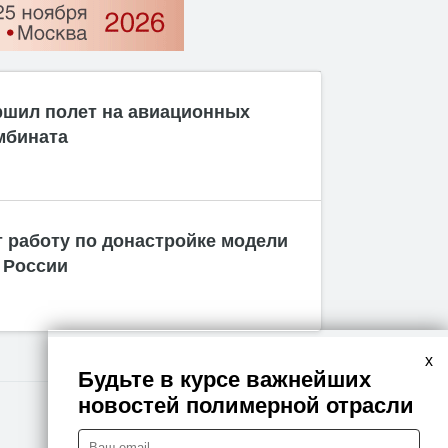
ршил полет на авиационных
мбината
 работу по донастройке модели
 России
x
Будьте в курсе важнейших
новостей полимерной отрасли
Правовая информация