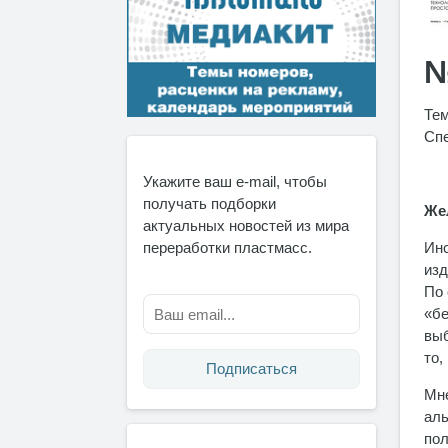
№
Тем
Спе
Укажите ваш e-mail, чтобы
получать подборки
Же
актуальных новостей из мира
Инс
переработки пластмасс.
изд
По 
«бе
выб
то,
Подписаться
Мне
аль
пол