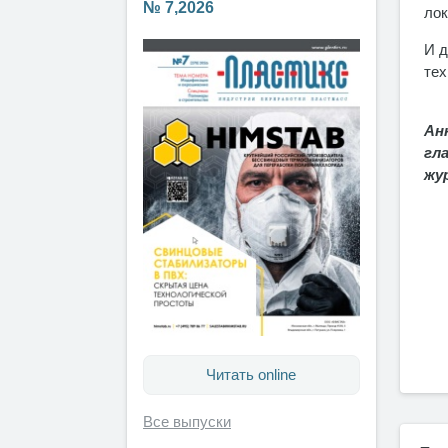
№ 7,2026
лок
И д
тех
Ан
гл
жу
Читать online
Все выпуски