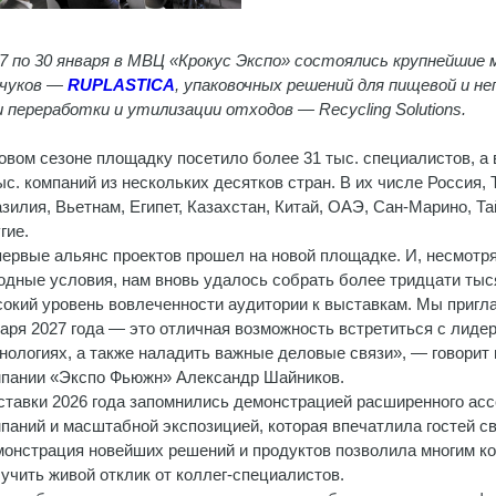
7 по 30 января в МВЦ «Крокус Экспо» состоялись крупнейшие
учуков —
RUPLASTICA
, упаковочных решений для пищевой и
 переработки и утилизации отходов — Recycling Solutions.
овом сезоне площадку посетило более 31 тыс. специалистов, а
ыс. компаний из нескольких десятков стран. В их числе Россия,
зилия, Вьетнам, Египет, Казахстан, Китай, ОАЭ, Сан-Марино, Та
гие.
ервые альянс проектов прошел на новой площадке. И, несмотря
одные условия, нам вновь удалось собрать более тридцати тыс
окий уровень вовлеченности аудитории к выставкам. Мы пригла
аря 2027 года — это отличная возможность встретиться с лидер
нологиях, а также наладить важные деловые связи», — говорит
пании «Экспо Фьюжн» Александр Шайников.
тавки 2026 года запомнились демонстрацией расширенного асс
паний и масштабной экспозицией, которая впечатлила гостей с
онстрация новейших решений и продуктов позволила многим ко
учить живой отклик от коллег-специалистов.