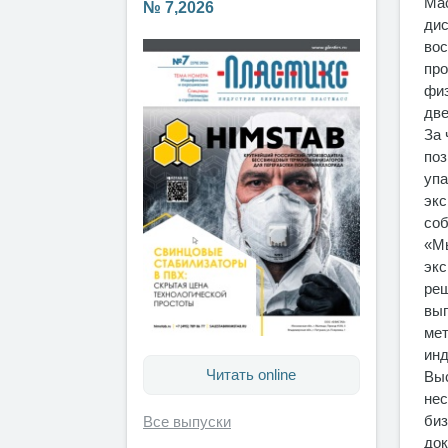
Мас
№ 7,2026
дис
вос
про
физ
две
За 
поз
упа
экс
соб
«Мы
экс
реш
выг
мет
инд
Читать online
Выс
нес
биз
Все выпуски
док