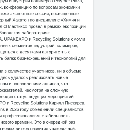
рум индустрии полимеров Polymer Plaza,
ck, конференцию по вопросам экономики
 также экспертные сессии, посвященные
ерный Хакатон по дисциплине «Химия и
л «Пластикс» провел в рамках экспозиции
Заводская лаборатория».
 UPAKEXPO и Recycling Solutions смогли
чных сегментов индустрий полимеров,
бщаться с десятками авторитетных
ть багаж бизнес-решений и технологий для
и в количестве участников, ни в объеме
 Здесь удалось реализовать новые
нам и направлениям альянса, что
оказателей, несмотря на сложную
вердив статус ведущих мероприятий
 и Recycling Solutions Кирилл Пискарев.
ns в 2026 году объединили специалистов
и профессионализм, стабильность
нового времени. Это в очередной раз
 новых витков развития упаковочной,