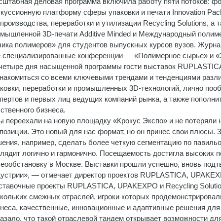
штабная деловая программа включила работу пяти потоков: фо
куссионную платформу сферы упаковки и печати Innovation Pa
производства, переработки и утилизации Recycling Solutions, а
мышленной 3D-печати Additive Minded и Международный полим
ика полимеров» для студентов выпускных курсов вузов. Журна
 специализированные конференции — «Полимерное сырье» и «
четыре дня насыщенной программы гости выставок RUPLASTICA,
накомиться со всеми ключевыми трендами и тенденциями разли
ковки, переработки и промышленных 3D-технологий, лично поо
пертов и первых лиц ведущих компаний рынка, а также пополни
ственного бизнеса.
 переехали на новую площадку «Крокус Экспо» и не потеряли н
позиции. Это новый для нас формат, но он принес свои плюсы.
ения, например, сделать более четкую сегментацию по павильо
лядит логично и гармонично. Посещаемость достигла высоких п
еообстановку в Москве. Выставки прошли успешно, вновь подт
устрии», — отмечает директор проектов RUPLASTICA, UPAKEXPO
тавочные проекты RUPLASTICA, UPAKEXPO и Recycling Solutio
кольких смежных отраслей, игроки которых продемонстрировал
неса, качественные, инновационные и адаптивные решения для 
азало, что такой отраслевой тандем открывает возможности для