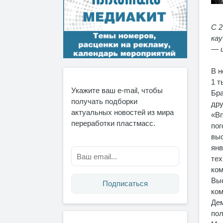
С 2
ка
— и
В н
1 т
Укажите ваш e-mail, чтобы
Бра
получать подборки
дру
актуальных новостей из мира
«Вп
переработки пластмасс.
пог
выс
янв
тех
ком
Выс
Подписаться
ком
Дем
пол