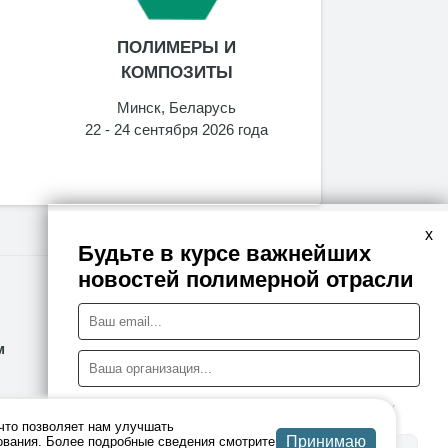
ПОЛИМЕРЫ И
Вэйс
КОМПОЗИТЫ
Москва, 
08 - 10 сентяб
Минск, Беларусь
22 - 24 сентября 2026 года
x
Будьте в курсе важнейших
новостей полимерной отрасли
Правовая информация
м
Политика конфиденциальности
Я даю согласие на обработку персональных данных
что позволяет нам улучшать
Принимаю
ования. Более подробные сведения смотрите