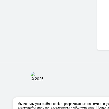
osBuild
3Д-ТЕХ / 3D-TECH
ва, Россия
Москва, Россия, «ВДНХ ЭКСПО»,
евраля 2027 года
пав. 75
28 - 30 сентября 2027 года
© 2026
Мы используем файлы cookie, разработанные нашими специа
взаимодействие с пользователями и обслуживание. Продолж