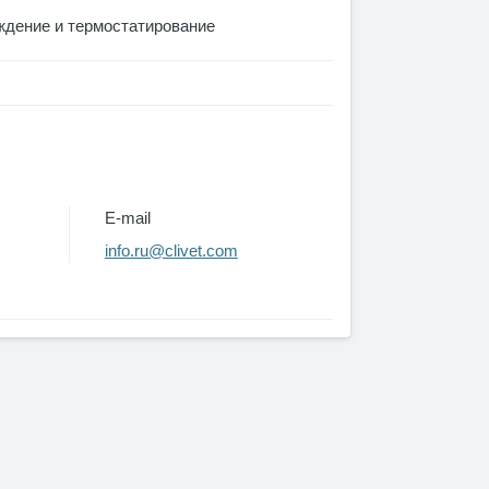
ждение и термостатирование
E-mail
info.ru@clivet.com