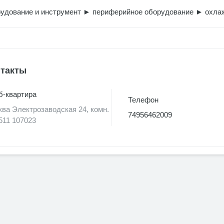
удование и инструмент
►
периферийное оборудование
►
охла
такты
-квартира
Телефон
ва Электрозаводская 24, комн.
74956462009
511 107023