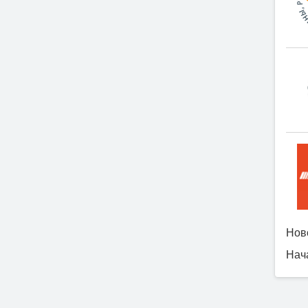
Ново
Нача