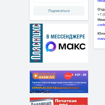
rekl
Отде
Подписаться
+7 (
Иван
conf
Юлия
mana