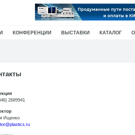
И
КОНФЕРЕНЦИИ
ВЫСТАВКИ
КАТАЛОГ
О
нтакты
екция
846) 2689941
ектор
я Ищенко
ktor@plastiсs.ru