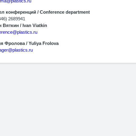
ama@plastics.ru
л конференций / Conference department
846) 2689941
 Вяткин / Ivan Viatkin
erence@plastics.ru
 Фролова / Yuliya Frolova
ger@plastics.ru