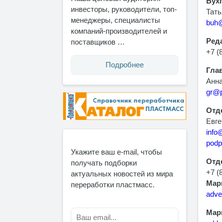
Бух
инвесторы, руководители, топ-
Тать
менеджеры, специалисты
buh@
компаний-производителей и
Ред
поставщиков …
+7 (
Подробнее
Гла
Анна
gr@p
Отд
Евге
info
podp
Укажите ваш e-mail, чтобы
Отде
получать подборки
+7 (
актуальных новостей из мира
Мари
переработки пластмасс.
adve
Мари