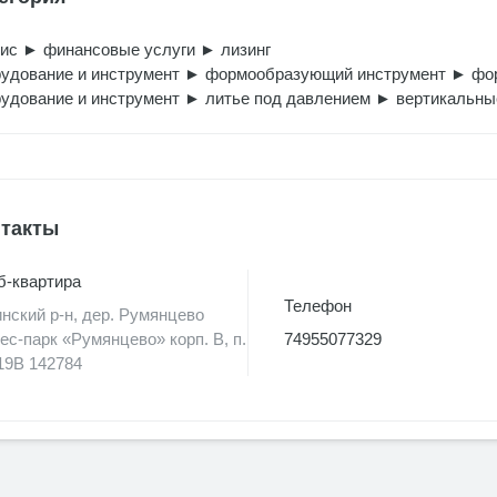
вис
►
финансовые услуги
►
лизинг
удование и инструмент
►
формообразующий инструмент
►
фо
удование и инструмент
►
литье под давлением
►
вертикальные
такты
-квартира
Телефон
нский р-н, дер. Румянцево
ес-парк «Румянцево» корп. В, п.
74955077329
19В 142784