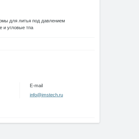
рмы для литья под давлением
 и угловые тпа
E-mail
info@imstech.ru