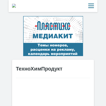
ТехноХимПродукт