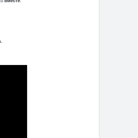
ко
вместе
.
.