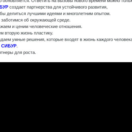
 обновляется. Ответить на вызовы нового времени можно толь
БУР
создает партнерства для устойчивого развития,
бы делиться лучшими идеями и многолетним опытом.
заботимся об окружающей среде.
жаем и ценим человеческие отношения.
м вторую жизнь пластику.
даем умные решения, которые входят в жизнь каждого человека
ы
СИБУР
.
тнеры для роста.