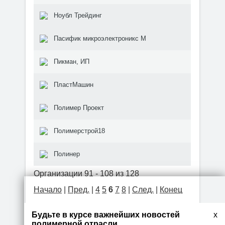
Ноубл Трейдинг
Пасифик микроэлектроникс М
Пикман, ИП
ПластМашин
Полимер Проект
Полимерстрой18
Полинер
Организации 91 - 108 из 128
Начало
|
Пред.
|
4
5
6
7
8
|
След.
|
Конец
Будьте в курсе важнейших новостей
x
полимерной отрасли