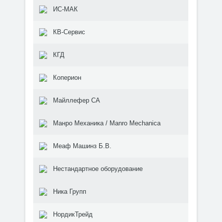
ИС-МАК
КВ-Сервис
КГД
Коперион
Майллефер СА
Манро Механика / Manro Mechanica
Меаф Машинз Б.В.
Нестандартное оборудование
Ника Групп
НордикТрейд