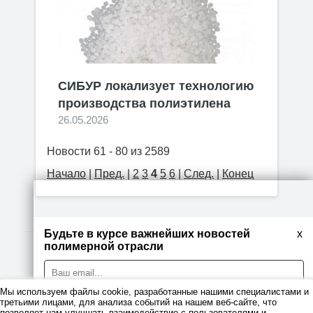
СИБУР локализует технологию
производства полиэтилена
26.05.2026
Новости 61 - 80 из 2589
Начало
|
Пред.
|
2
3
4
5
6
|
След.
|
Конец
Будьте в курсе важнейших новостей
x
полимерной отрасли
© 2026
Мы используем файлы cookie, разработанные нашими специалистами и
Правовая информация
третьими лицами, для анализа событий на нашем веб-сайте, что
позволяет нам улучшать взаимодействие с пользователями и