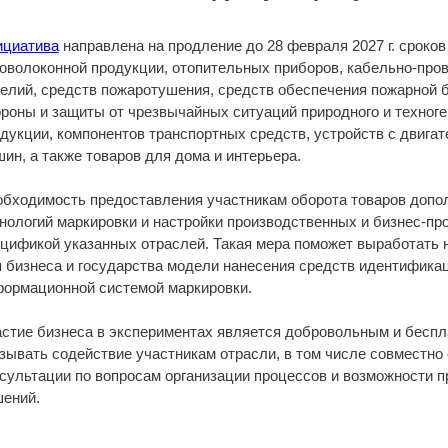
ициатива
направлена на продление до 28 февраля 2027 г. сроко
оволоконной продукции, отопительных приборов, кабельно-про
елий, средств пожаротушения, средств обеспечения пожарной б
роны и защиты от чрезвычайных ситуаций природного и техноге
дукции, компонентов транспортных средств, устройств с двига
ин, а также товаров для дома и интерьера.
бходимость предоставления участникам оборота товаров допо
нологий маркировки и настройки производственных и бизнес-пр
цификой указанных отраслей. Такая мера поможет выработать
 бизнеса и государства модели нанесения средств идентификац
ормационной системой маркировки.
стие бизнеса в экспериментах является добровольным и бесп
зывать содействие участникам отрасли, в том числе совместн
сультации по вопросам организации процессов и возможности п
ений.