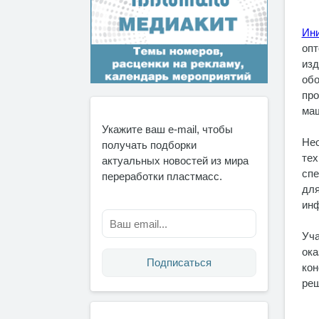
Ин
опт
изд
обо
про
маш
Укажите ваш e-mail, чтобы
Нео
получать подборки
тех
актуальных новостей из мира
спе
переработки пластмасс.
для
инф
Уча
ока
Подписаться
кон
реш