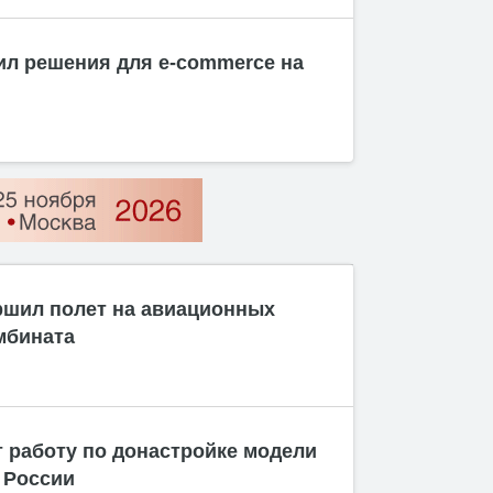
ил решения для e-commerce на
ршил полет на авиационных
мбината
 работу по донастройке модели
 России