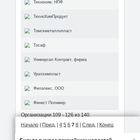
Технохим, НПФ
ТехноХимПродукт
Томскметаллопласт
Тосаф
Универсал Контракт, фирма
Уралхимпласт
Филалекс, ООО
Финист Полимер
Организации 109 - 126 из 140
Начало
|
Пред.
|
4
5
6
7
8
|
След.
|
Конец