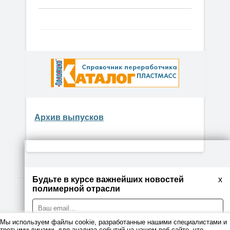
Архив выпусков
Будьте в курсе важнейших новостей
x
полимерной отрасли
© 2026
Мы используем файлы cookie, разработанные нашими специалистами и
Правовая информация
третьими лицами, для анализа событий на нашем веб-сайте, что