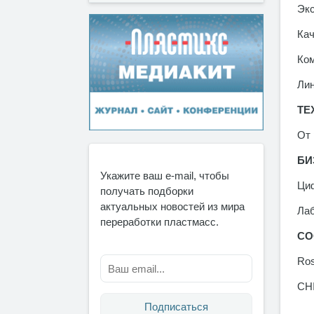
Экс
Кач
Ком
Лин
ТЕ
От 
БИ
Укажите ваш e-mail, чтобы
Циф
получать подборки
актуальных новостей из мира
Лаб
переработки пластмасс.
СО
Ros
CH
Подписаться