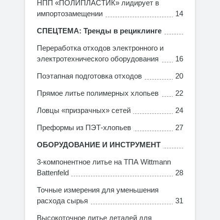
НПП «ПОЛИПЛАСТИК» лидирует в
импортозамещении
14
СПЕЦТЕМА: Тренды в рециклинге
Переработка отходов электронного и
электротехнического оборудования
16
Поэтапная подготовка отходов
20
Прямое литье полимерных хлопьев
22
Ловцы «призрачных» сетей
24
Преформы из ПЭТ-хлопьев
27
ОБОРУДОВАНИЕ И ИНСТРУМЕНТ
3-компонентное литье на ТПА Wittmann
Battenfeld
28
Точные измерения для уменьшения
расхода сырья
31
Высокоточное литье деталей для