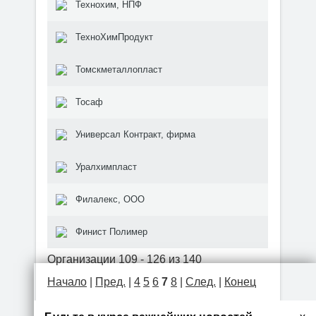
Технохим, НПФ
ТехноХимПродукт
Томскметаллопласт
Тосаф
Универсал Контракт, фирма
Уралхимпласт
Филалекс, ООО
Финист Полимер
Организации 109 - 126 из 140
Начало
|
Пред.
|
4
5
6
7
8
|
След.
|
Конец