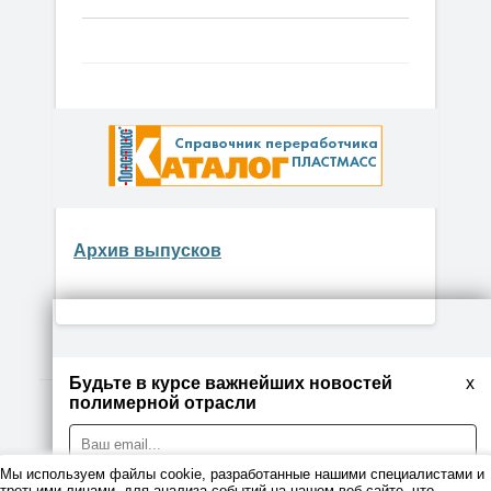
Архив выпусков
Будьте в курсе важнейших новостей
x
полимерной отрасли
© 2026
Мы используем файлы cookie, разработанные нашими специалистами и
Правовая информация
третьими лицами, для анализа событий на нашем веб-сайте, что