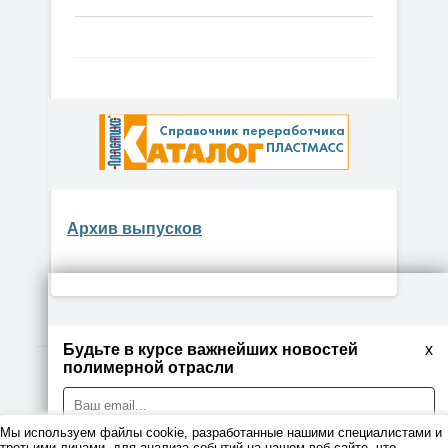
Архив выпусков
Будьте в курсе важнейших новостей
x
полимерной отрасли
© 2026
Мы используем файлы cookie, разработанные нашими специалистами и
Правовая информация
третьими лицами, для анализа событий на нашем веб-сайте, что