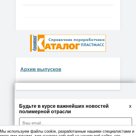
Архив выпусков
Будьте в курсе важнейших новостей
x
полимерной отрасли
© 2026
Мы используем файлы cookie, разработанные нашими специалистами и
Правовая информация
третьими лицами, для анализа событий на нашем веб-сайте, что